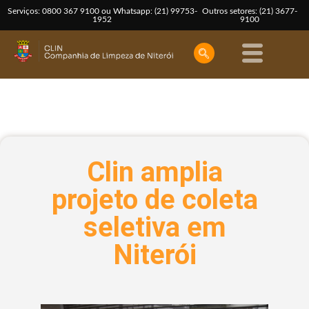
Serviços: 0800 367 9100 ou Whatsapp: (21) 99753-
Outros setores: (21) 3677-
1952
9100
Clin amplia
projeto de coleta
seletiva em
Niterói