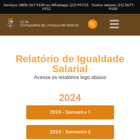
Serviços: 0800 367 9100 ou Whatsapp: (21) 99753-
Outros setores: (21) 3677-
1952
9100
Relatório de Igualdade
Salarial
Acesse os relatórios logo abaixo
2024
2024 - Semestre 1
2024 - Semestre 2