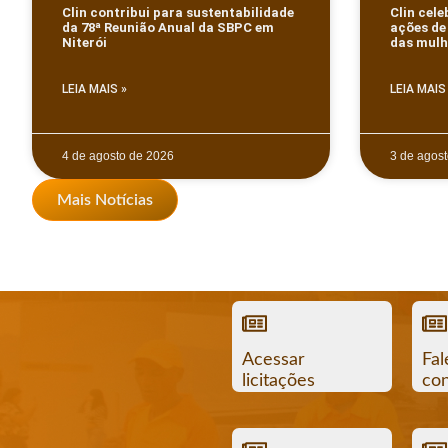
Clin contribui para sustentabilidade
Clin cel
da 78ª Reunião Anual da SBPC em
ações de
Niterói
das mulh
LEIA MAIS »
LEIA MAIS
4 de agosto de 2026
3 de agos
Mais Notícias
Acessar
Fal
licitações
co