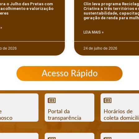
ebra o Julho das Pretas com
Clin leva programa Recicla
 acolhimento e valorização
Criativa a três territórios e
eres
sustentabilidade, capacita
geração de renda para mulh
 »
LEIA MAIS »
to de 2026
24 de julho de 2026
Acesso Rápido
e
Portal da
Horários de
nosco
transparência
coleta domicili